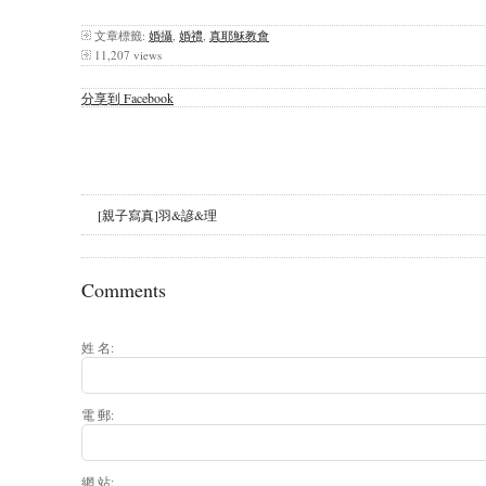
文章標籤:
婚攝
,
婚禮
,
真耶穌教會
11,207 views
分享到 Facebook
[親子寫真]羽&諺&理
Comments
姓 名:
電 郵:
網 站: