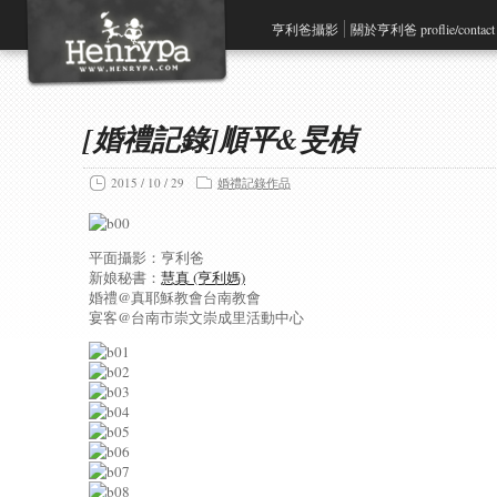
亨利爸攝影
關於亨利爸 proflie/contact
[婚禮記錄]順平&旻楨
2015 / 10 / 29
婚禮記錄作品
平面攝影：亨利爸
新娘秘書：
慧真 (亨利媽)
婚禮@真耶穌教會台南教會
宴客@台南市崇文崇成里活動中心