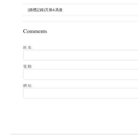
[婚禮記錄]芃偉&馮進
Comments
姓 名:
電 郵:
網 站: