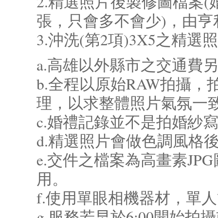
2.精選照片後製修圖檔案(婚
張，只會多不會少)，由亨
3.沖洗(第2項)3X5之精選
a.高雄以外縣市之交通費
b.全程以原始RAW拍攝
理，以求整體照片氣氛一
c.婚禮記錄並不是拍婚紗
d.精選照片會做色調風格
e.交件之檔案為高畫素JP
用。
f.使用單眼相機器材，單
g.服務若早於6:00開始拍攝或