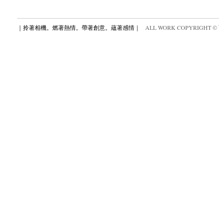
｜拎著相機。燃著熱情。帶著創意。蘊著感情｜
ALL WORK COPYRIGHT ©