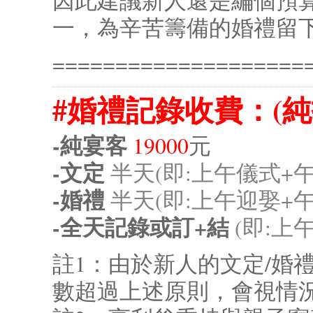
一，為辛苦籌備的婚禮留
====================
#婚禮記錄收費：(純
-純宴客
19000
元
-文定
半天(即:上午儀式+午
-婚禮
半天(即:上午迎娶+午
-全天記錄或訂+結
(即:上
註1：由於新人的文定/婚
數超過上述原則，會視情況酌收