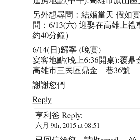
另外想尋問：結婚當天 假如
問：6/13(六) 迎娶在高雄
約40分鐘）
6/14(日)歸寧 (晚宴)
宴客地點(晚上6:36開桌):覆鼎
高雄市三民區鼎金一巷36號
謝謝您們
Reply
亨利爸
Reply:
六月 9th, 2015 at 08:51
已回信給您，請收email。 ^^