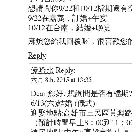
想請問你9/22和10/12檔期還
9/22在嘉義，訂婚+午宴
10/12在台南，結婚+晚宴
麻煩您給我回覆喔，很喜歡您
Reply
優哈比
Reply:
六月 8th, 2015 at 13:35
Dear 您好: 想詢問是否有檔期
6/13(六)結婚 (儀式)
迎娶地點:高雄市三民區黃興路5
（預計時間早上8：00到11：
進房地點(中午):高雄市旗山區