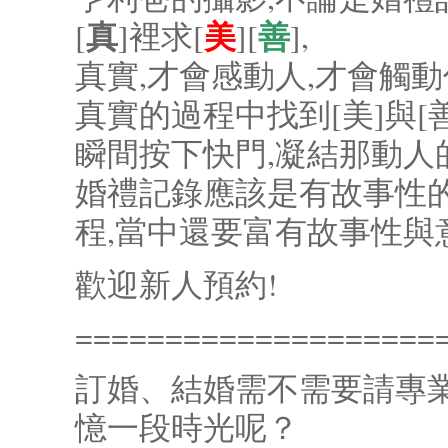
真
美
善
[
]裡求[
][
],
真實,才會感動人,才會觸動
真實的過程中找到[美]與[
瞬間按下快門,凝結那動人
婚禮記錄應該是有故事性的
程,當中還要富有故事性與
歡迎新人預約!
====================
訂婚、結婚需不需要請專
憶一段時光呢？