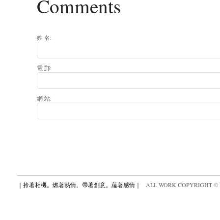
Comments
姓 名:
電 郵:
網 站:
｜拎著相機。燃著熱情。帶著創意。蘊著感情｜
ALL WORK COPYRIGHT ©