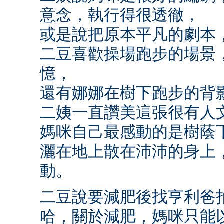
意念，執行得很透徹，
或是說把原本平凡的劇本
二豆喜歡操場跑步的場景
憶，
還有娜娜在樹下跑步的背
二姨一直讚美這張很有人
媽咪自己最感動的是樹蔭
灑在地上散在沛沛的身上
動。
二豆說要減肥後找亨利爸
哈，關於減肥，媽咪只能